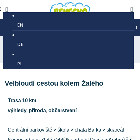
EN
Prázdninový provoz lanovky Kejnos je 9-16 každé úterý, pátek,
DE
PL
Velbloudí cestou kolem Žalého
Trasa 10 km
výhledy, příroda, občerstvení
Centrální parkoviště > škola > chata Barka > skiareál
Kejnos > hotel Zlatá Vyhlídka > hotel Diana > Ambrožův