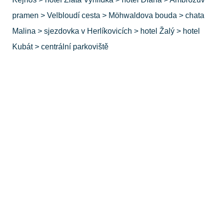
pramen > Velbloudí cesta > Möhwaldova bouda > chata
Malina > sjezdovka v Herlíkovicích > hotel Žalý > hotel
Kubát > centrální parkoviště