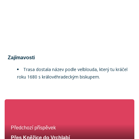
Zajímavosti
Trasa dostala název podle velblouda, který tu kráčel
roku 1680 s královéhradeckým biskupem.
Předchozí příspěvek
Přes Kněžice do Vrchlabí