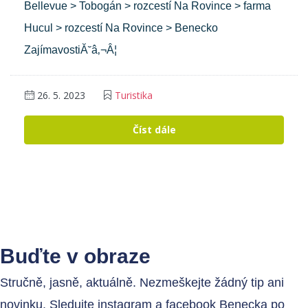
Bellevue > Tobogán > rozcestí Na Rovince > farma
Hucul > rozcestí Na Rovince > Benecko
ZajímavostiĂ˘â‚¬Â¦
26. 5. 2023
Turistika
Číst dále
Buďte v obraze
Stručně, jasně, aktuálně. Nezmeškejte žádný tip ani
novinku. Sledujte instagram a facebook Benecka po