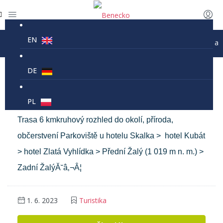
EN
nový provoz lanovky Kejnos je 9-16 každé úterý, pátek, sobota a nově 
Turistika
DE
Výstup k rozhledně Žalý
PL
Trasa 6 kmkruhový rozhled do okolí, příroda,
občerstvení Parkoviště u hotelu Skalka > hotel Kubát
> hotel Zlatá Vyhlídka > Přední Žalý (1 019 m n. m.) >
Zadní ŽalýĂ˘â‚¬Â¦
1. 6. 2023
Turistika