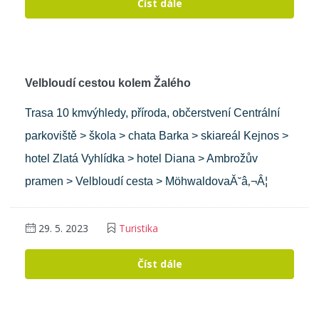
Číst dále
Velbloudí cestou kolem Žalého
Trasa 10 kmvýhledy, příroda, občerstvení Centrální
parkoviště > škola > chata Barka > skiareál Kejnos >
hotel Zlatá Vyhlídka > hotel Diana > Ambrožův
pramen > Velbloudí cesta > MöhwaldovaĂ˘â‚¬Â¦
29. 5. 2023
Turistika
Číst dále