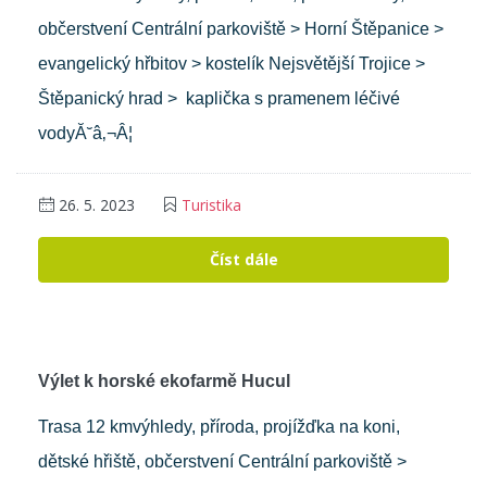
občerstvení Centrální parkoviště > Horní Štěpanice >
evangelický hřbitov > kostelík Nejsvětější Trojice >
Štěpanický hrad > kaplička s pramenem léčivé
vodyĂ˘â‚¬Â¦
26. 5. 2023
Turistika
Číst dále
Výlet k horské ekofarmě Hucul
Trasa 12 kmvýhledy, příroda, projížďka na koni,
dětské hřiště, občerstvení Centrální parkoviště >