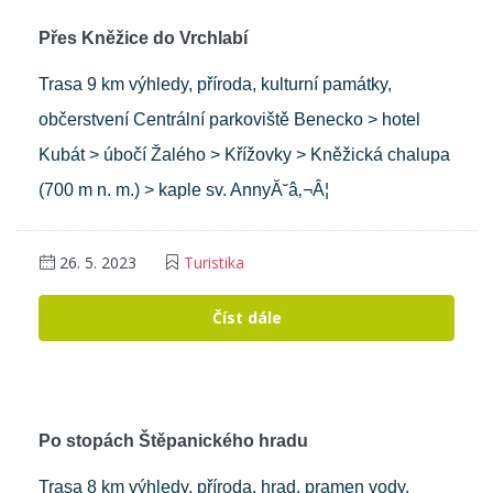
Přes Kněžice do Vrchlabí
Trasa 9 km výhledy, příroda, kulturní památky,
občerstvení Centrální parkoviště Benecko > hotel
Kubát > úbočí Žalého > Křížovky > Kněžická chalupa
(700 m n. m.) > kaple sv. AnnyĂ˘â‚¬Â¦
26. 5. 2023
Turistika
Číst dále
Po stopách Štěpanického hradu
Trasa 8 km výhledy, příroda, hrad, pramen vody,