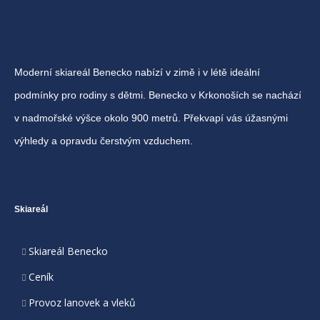
Moderní skiareál Benecko nabízí v zimě i v létě ideální
podmínky pro rodiny s dětmi. Benecko v Krkonoších se nachází
v nadmořské výšce okolo 900 metrů. Překvapí vás úžasnými
výhledy a opravdu čerstvým vzduchem.
Skiareál
Skiareál Benecko
Ceník
Provoz lanovek a vleků