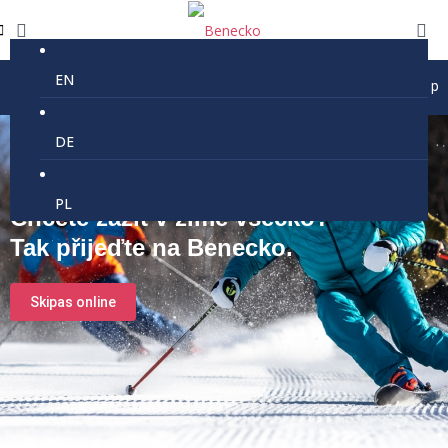
EN
Prázdninový provoz lanovky Kejnos je 9-16 každé úterý, pátek, s
DE
PL
Chcete zažít v zimě všecko?
Tak přijeďte na Benecko.
Skipas online