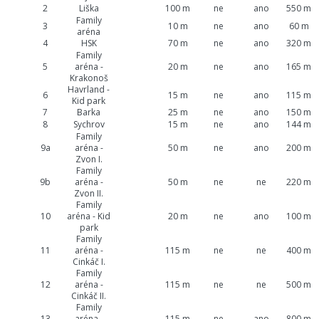
2
Liška
100 m
ne
ano
550 m
Family
3
10 m
ne
ano
60 m
aréna
4
HSK
70 m
ne
ano
320 m
Family
5
aréna -
20 m
ne
ano
165 m
Krakonoš
Havrland -
6
15 m
ne
ano
115 m
Kid park
7
Barka
25 m
ne
ano
150 m
8
Sychrov
15 m
ne
ano
144 m
Family
9a
aréna -
50 m
ne
ano
200 m
Zvon I.
Family
9b
aréna -
50 m
ne
ne
220 m
Zvon II.
Family
10
aréna - Kid
20 m
ne
ano
100 m
park
Family
11
aréna -
115 m
ne
ne
400 m
Cinkáč I.
Family
12
aréna -
115 m
ne
ne
500 m
Cinkáč II.
Family
13
aréna -
115 m
ne
ano
800 m