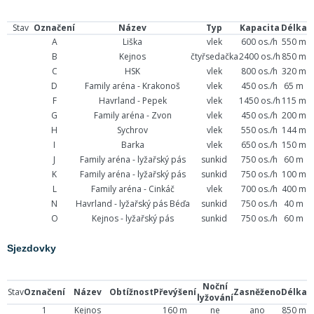
Stav
Označení
Název
Typ
Kapacita
Délka
A
Liška
vlek
600 os./h
550 m
B
Kejnos
čtyřsedačka
2400 os./h
850 m
C
HSK
vlek
800 os./h
320 m
D
Family aréna - Krakonoš
vlek
450 os./h
65 m
F
Havrland - Pepek
vlek
1450 os./h
115 m
G
Family aréna - Zvon
vlek
450 os./h
200 m
H
Sychrov
vlek
550 os./h
144 m
I
Barka
vlek
650 os./h
150 m
J
Family aréna - lyžařský pás
sunkid
750 os./h
60 m
K
Family aréna - lyžařský pás
sunkid
750 os./h
100 m
L
Family aréna - Cinkáč
vlek
700 os./h
400 m
N
Havrland - lyžařský pás Béďa
sunkid
750 os./h
40 m
O
Kejnos - lyžařský pás
sunkid
750 os./h
60 m
Sjezdovky
Noční
Stav
Označení
Název
Obtížnost
Převýšení
Zasněženo
Délka
lyžování
1
Kejnos
160 m
ne
ano
850 m