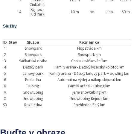
Cinkáč III.
Kejnos -
14
10 m
ne
ano
60 m
Kid Park
Služby
ID
Stav
Služba
Poznámka
1
Snowpark
Hopstráda km
2
Snowpark
Snowpark km
3
Sáňkařská dráha
Cesta k sáňkování km
4
Dětský park
Family aréna - Dětský lyžařský kolotoč km
5
Lanový park
Family aréna - Dětský lanový park + bowling km
6
Pokladna
Automat na výdej a nákup skipasů km
K
Tubing
Family aréna - Tubing km
M
Snowtubing
Jerie snowtubing km
O
Snowtubing
Snowtubing Kejnos km
S3
Rozhledna
Rozhledna Žalý km
Buďte v obraze