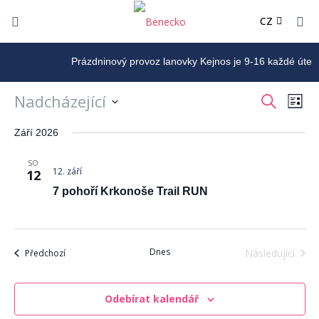
DE
CZ
PL
Prázdninový provoz lanovky Kejnos je 9-16 každé úterý, 
Nadcházející
Navigace
Navi
Hledat
Sezn
pro
pro
Vyberte
zobra
Září 2026
hledání
datum.
Akce
a
SO
zobrazení
12. září
12
Akce
7 pohoří Krkonoše Trail RUN
Dnes
Akce
Následující
Předchozí
Akce
Odebírat kalendář