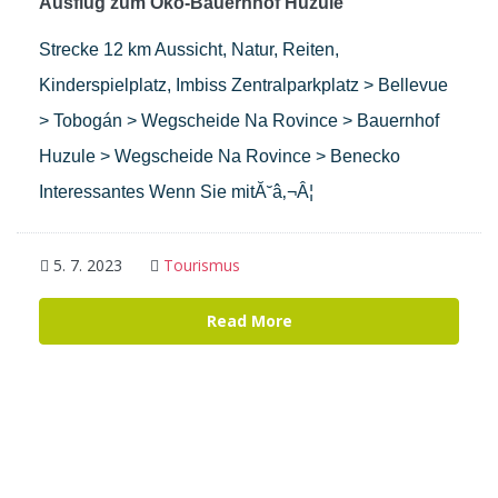
Ausflug zum Öko-Bauernhof Huzule
Strecke 12 km Aussicht, Natur, Reiten,
Kinderspielplatz, Imbiss Zentralparkplatz > Bellevue
> Tobogán > Wegscheide Na Rovince > Bauernhof
Huzule > Wegscheide Na Rovince > Benecko
Interessantes Wenn Sie mitĂ˘â‚¬Â¦
5. 7. 2023
Tourismus
Read More