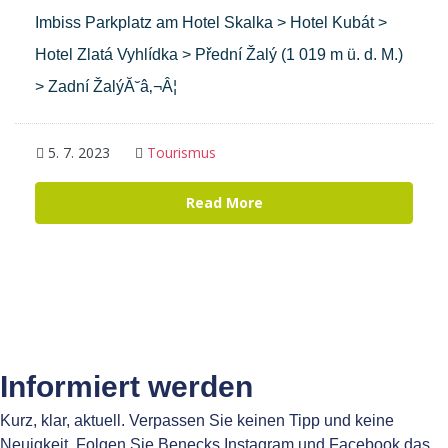
Imbiss Parkplatz am Hotel Skalka > Hotel Kubát >
Hotel Zlatá Vyhlídka > Přední Žalý (1 019 m ü. d. M.)
> Zadní ŽalýĂ˘â‚¬Â¦
5. 7. 2023
Tourismus
Read More
Informiert werden
Kurz, klar, aktuell. Verpassen Sie keinen Tipp und keine
Neuigkeit. Folgen Sie Benecks Instagram und Facebook das