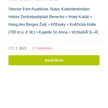
Strecke 9 km Ausblicke, Natur, Kulturdenkmäler,
Imbiss Zentralparkplatz Benecko > Hotel Kubát >
Hang des Berges Žalý > Křížovky > Kněžická-Hütte
(700 m ü. d. M.) > Kapelle St. Anna > VrchlabíĂ˘â‚¬Â¦
5. 7. 2023
Tourismus
Read More