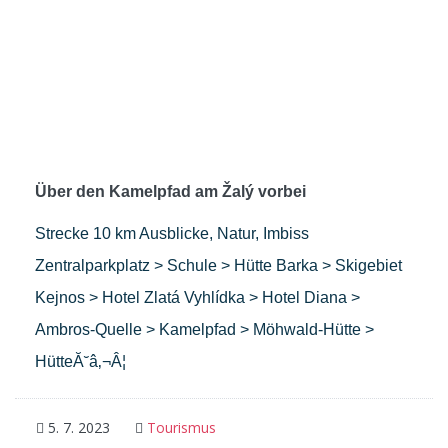
Über den Kamelpfad am Žalý vorbei
Strecke 10 km Ausblicke, Natur, Imbiss
Zentralparkplatz > Schule > Hütte Barka > Skigebiet
Kejnos > Hotel Zlatá Vyhlídka > Hotel Diana >
Ambros-Quelle > Kamelpfad > Möhwald-Hütte >
HütteĂ˘â‚¬Â¦
5. 7. 2023
Tourismus