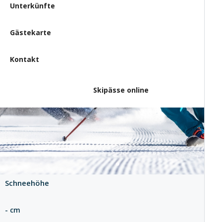
Unterkünfte
Gästekarte
Wünschen Sie sich einen
Winter voller Erlebnisse?
Kontakt
Dann kommen Sie nach
Benecko!
Skipässe online
Skipässe online
Schneehöhe
- cm