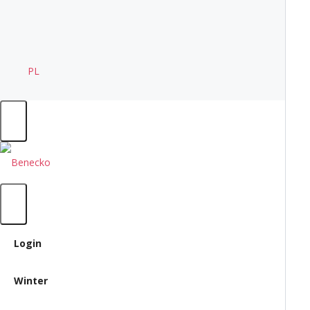
PL
Sommer
Login
Winter