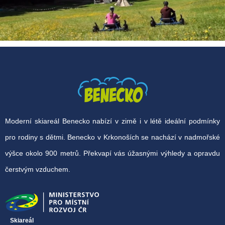
Moderní skiareál Benecko nabízí v zimě i v létě ideální podmínky
pro rodiny s dětmi. Benecko v Krkonoších se nachází v nadmořské
výšce okolo 900 metrů. Překvapí vás úžasnými výhledy a opravdu
čerstvým vzduchem.
Skiareál