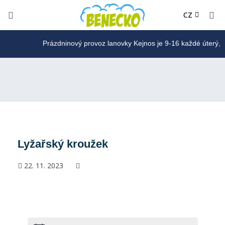
DE
CZ
PL
Prázdninový provoz lanovky Kejnos je 9-16 každé úterý, pát
Lyžařský kroužek
22. 11. 2023