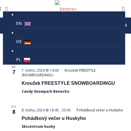
EN
Prázdninový provoz lanovky Kejnos je 9-16 každé úter
07.01.2024
 - 
09.01.2024
Navigace
Navi
Hledat
DE
Sezn
pro
pro
Vyberte
zobra
Leden 2024
hledání
datum.
PL
Akce
a
NE
zobrazení
7. ledna, 2024 @ 14:00
Kroužek FREESTYLE
7
SNOWBOARDINGU
Akce
Kroužek FREESTYLE SNOWBOARDINGU
Candy Snowpark Benecko
PO
8. ledna, 2024 @ 18:45
-
20:45
Pohádkový večer u Huskyho
8
Pohádkový večer u Huskyho
Skicentrum husky