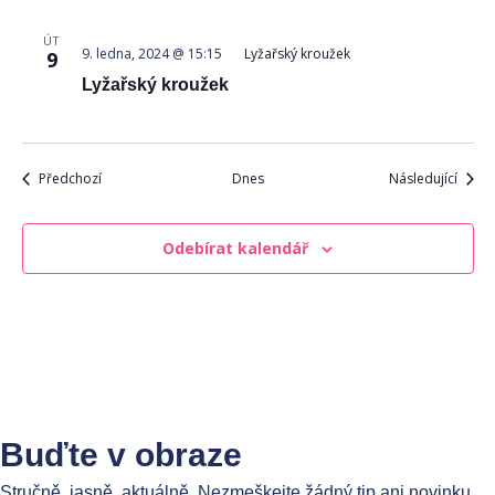
ÚT
9. ledna, 2024 @ 15:15
Lyžařský kroužek
9
Lyžařský kroužek
Akce
Akce
Předchozí
Dnes
Následující
Odebírat kalendář
Buďte v obraze
Stručně, jasně, aktuálně. Nezmeškejte žádný tip ani novinku.