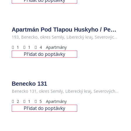
Přidat do poptávky
1,400
Kč
/den
Apartmán Pod Tlapou Huskyho / Penzion HUSKY
193, Benecko, okres Semily, Liberecký kraj, Severovýchod, 512 37, Česko
1
1
4
Apartmány
Přidat do poptávky
Benecko 131
Benecko 131, okres Semily, Liberecký kraj, Severovýchod, 512 37, Česko
2
1
5
Apartmány
Přidat do poptávky