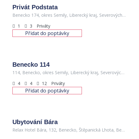
Privát Podstata
Benecko 174, okres Semily, Liberecký kraj, Severovýchod, 512 37, Česko
1
3
Priváty
Přidat do poptávky
500
Kč
/noc
Benecko 114
114, Benecko, okres Semily, Liberecký kraj, Severovýchod, 512 37, Česko
4
4
12
Priváty
Přidat do poptávky
Ubytování Bára
Relax Hotel Bára, 132, Benecko, Štěpanická Lhota, Benecko, okres Semily, Liberecký kraj, Severovýchod, 512 37, Česko