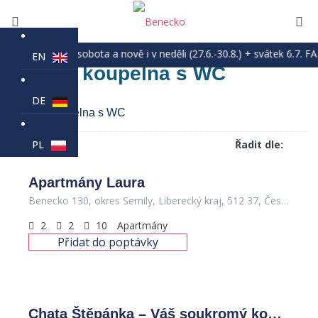
erý, pátek, sobota a nově i v neděli (27.6.-30.8.) + svátek 6.7. FAM
EN
Vlastní koupelna s WC
DE
Vlastní koupelna s WC
PL
Řadit dle:
Apartmány Laura
Benecko 130, okres Semily, Liberecký kraj, 512 37, Česko
2
2
10
Apartmány
Přidat do poptávky
Chata Štěpánka – Váš soukromý kout Krkonoš