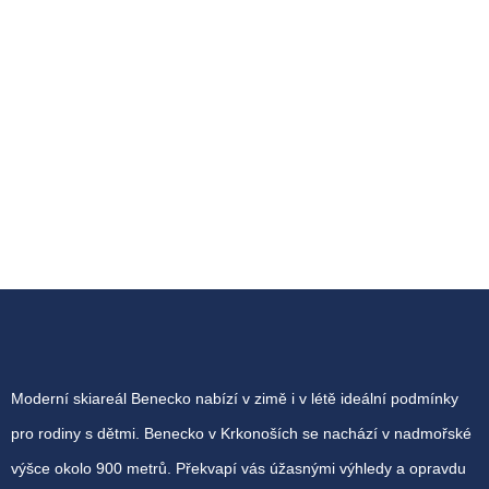
Moderní skiareál Benecko nabízí v zimě i v létě ideální podmínky
pro rodiny s dětmi. Benecko v Krkonoších se nachází v nadmořské
výšce okolo 900 metrů. Překvapí vás úžasnými výhledy a opravdu