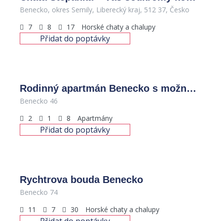
Benecko, okres Semily, Liberecký kraj, 512 37, Česko
7
8
17
Horské chaty a chalupy
Přidat do poptávky
Rodinný apartmán Benecko s možností wellness
Benecko 46
2
1
8
Apartmány
Přidat do poptávky
7,000
Kč
/za den
Rychtrova bouda Benecko
Benecko 74
11
7
30
Horské chaty a chalupy