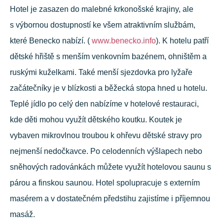
Hotel je zasazen do malebné krkonošské krajiny, ale
s výbornou dostupností ke všem atraktivním službám,
které Benecko nabízí. (
www.benecko.info
). K hotelu patří
dětské hřiště s menším venkovním bazénem, ohništěm a
ruskými kuželkami. Také menší sjezdovka pro lyžaře
začátečníky je v blízkosti a běžecká stopa hned u hotelu.
Teplé jídlo po celý den nabízíme v hotelové restauraci,
kde děti mohou využít dětského koutku. Koutek je
vybaven mikrovlnou troubou k ohřevu dětské stravy pro
nejmenší nedočkavce. Po celodenních výšlapech nebo
sněhových radovánkách můžete využít hotelovou saunu s
párou a finskou saunou. Hotel spolupracuje s externím
masérem a v dostatečném předstihu zajistíme i příjemnou
masáž.