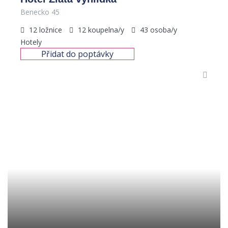
Benecko 45
12
ložnice
12
koupelna/y
43
osoba/y
Hotely
Přidat do poptávky