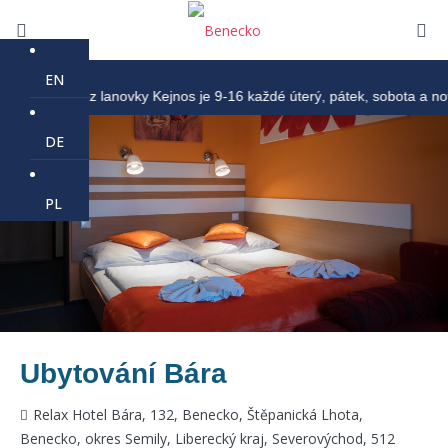
EN
provoz lanovky Kejnos je 9-16 každé úterý, pátek, sobota a nově i v n
DE
PL
Ubytování Bára
Relax Hotel Bára, 132, Benecko, Štěpanická Lhota,
Benecko, okres Semily, Liberecký kraj, Severovýchod, 512