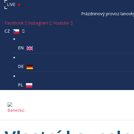
LIVE
Prázdninový provoz lanovky Kejnos je
Facebook
Instagram
Youtube
CZ
EN
DE
PL