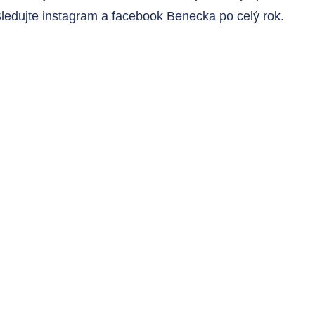
ledujte instagram a facebook Benecka po celý rok.
Horské káry si u nás užijete na lanovce Kejnos