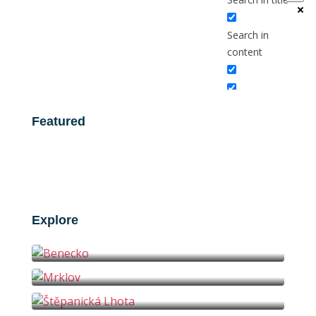
Search in
content
Featured
Explore
Benecko
Mrklov
Štěpanická Lhota