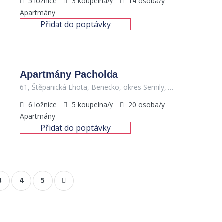
5
ložnice
3
koupelna/y
14
osoba/y
Apartmány
Přidat do poptávky
1,300
Kč
/Apartmán/noc
Apartmány Pacholda
61, Štěpanická Lhota, Benecko, okres Semily, Liberecký kraj, Severovýchod, 514 01, Česko
6
ložnice
5
koupelna/y
20
osoba/y
Apartmány
Přidat do poptávky
3
4
5