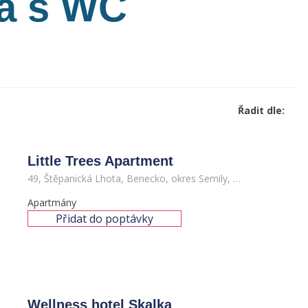
na s WC
3,200
Řadit dle:
Kč
/noc/apartmán
Little Trees Apartment
49, Štěpanická Lhota, Benecko, okres Semily, Liberecký kraj, Severovýchod, 514 01, Česko
Apartmány
Přidat do poptávky
Wellness hotel Skalka