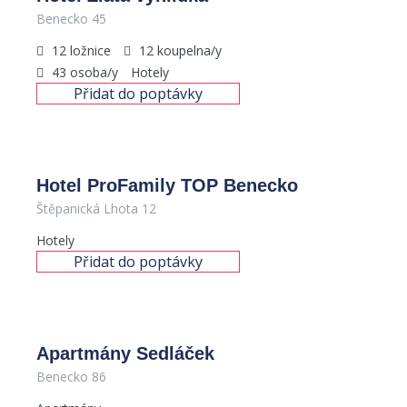
Benecko 45
12
ložnice
12
koupelna/y
43
osoba/y
Hotely
Přidat do poptávky
Hotel ProFamily TOP Benecko
Štěpanická Lhota 12
Hotely
Přidat do poptávky
Apartmány Sedláček
Benecko 86