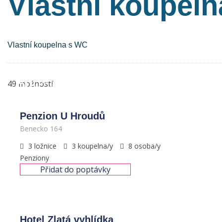
Vlastní koupel
Vlastní koupelna s WC
500
Kč
49 možností
/Dítě 450,-
Penzion U Hroudů
Benecko 164
3
ložnice
3
koupelna/y
8
osoba/y
Penziony
Přidat do poptávky
800
Kč
/noc
Hotel Zlatá vyhlídka