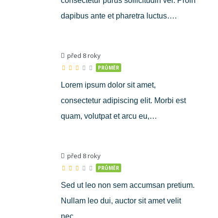
consectetur purus sollicitudin vel. Proin
dapibus ante et pharetra luctus….
před 8 roky
PRŮMĚR
Lorem ipsum dolor sit amet,
consectetur adipiscing elit. Morbi est
quam, volutpat et arcu eu,…
před 8 roky
PRŮMĚR
Sed ut leo non sem accumsan pretium.
Nullam leo dui, auctor sit amet velit
nec,…