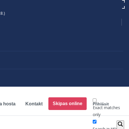
vátek 6.7. FAMILY ARÉNA tubing a horské káry každodenní provoz 15-18
Skipas online
a hosta
Kontakt
Přihlásit
Exact matches
only
Search in title