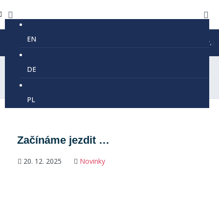
EN
Prázdninový provoz lanovky Kejnos je 9-16 každé úterý, pátek
DE
PL
Začínáme jezdit …
20. 12. 2025
Novinky