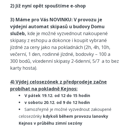
2) Již nyní opět spouštíme e-shop
3) Máme pro Vás NOVINKU: V provozu je
výdejní automat skipasů u budovy Domu
služeb,
kde je možné vyzvednout nakoupené
skipasy z eshopu a dokonce i koupit vybrané
jízdné za ceny jako na pokladnách (2h, 4h, 10h,
večerní, 1 den, rodinné jízdné, bodovky – 100 a
300 bodů, vícedenní skipasy 2-6denní, 5/7 a to bez
karty hosta).
4) Výdej celosezónek z předprodeje začne
probíhat na pokladně Kejnos:
V pátek 19.12. od 12 do 15 hodin
v sobotu 20.12. od 9 do 12 hodin
Samozřejmě je možné vyzvednout zakoupené
celosezónky
kdykoli během provozu lanovky
Kejnos v průběhu zimní sezóny