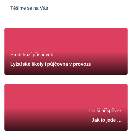
Těšíme se na Vás
Předchozí příspěvek
Lyžařské školy i půjčovna v provozu
Další příspěvek
Jak to jede …