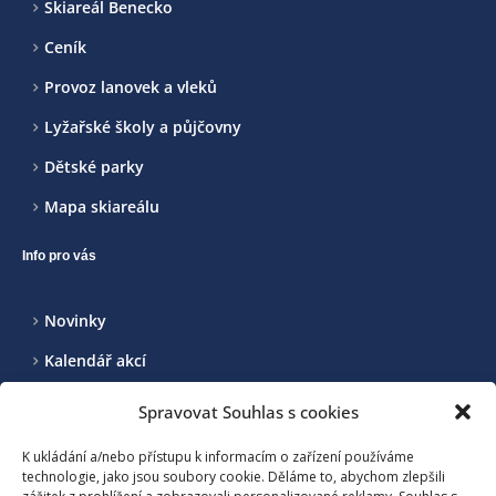
Skiareál Benecko
Ceník
Provoz lanovek a vleků
Lyžařské školy a půjčovny
Dětské parky
Mapa skiareálu
Info pro vás
Novinky
Kalendář akcí
Realizované projekty
Spravovat Souhlas s cookies
Kontakt
K ukládání a/nebo přístupu k informacím o zařízení používáme
technologie, jako jsou soubory cookie. Děláme to, abychom zlepšili