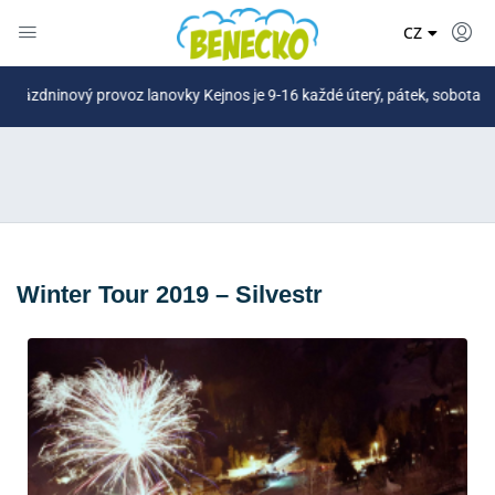
DE
CZ
PL
vý provoz lanovky Kejnos je 9-16 každé úterý, pátek, sobota a nově i v 
Winter Tour 2019 – Silvestr