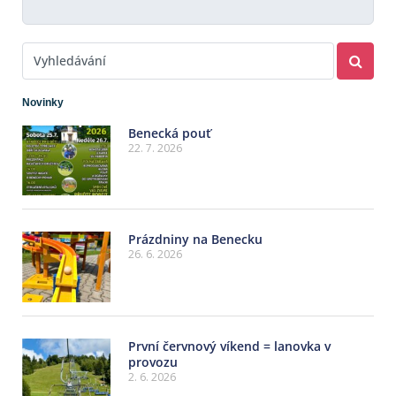
Novinky
Benecká pouť
22. 7. 2026
Prázdniny na Benecku
26. 6. 2026
První červnový víkend = lanovka v
provozu
2. 6. 2026