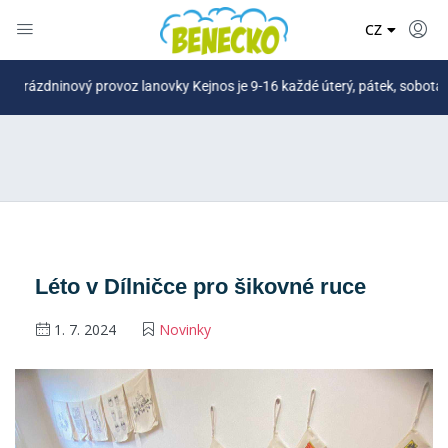
DE
CZ
PL
ninový provoz lanovky Kejnos je 9-16 každé úterý, pátek, sobota a nově i
Léto v Dílničce pro šikovné ruce
1. 7. 2024
Novinky