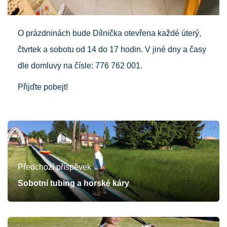
O prázdninách bude Dílnička otevřena každé úterý,
čtvrtek a sobotu od 14 do 17 hodin. V jiné dny a časy
dle domluvy na čísle: 776 762 001.
Přijďte pobejt!
Předchozí příspěvek
Sobotní tubing a horské káry