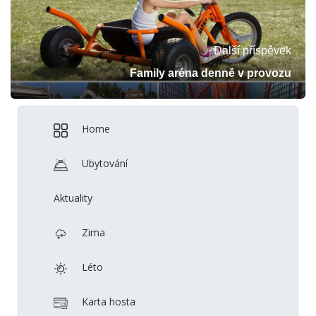
Další příspěvek
Family aréna denně v provozu
Home
Ubytování
Aktuality
Zima
Léto
Karta hosta