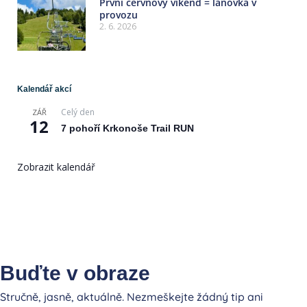
První červnový víkend = lanovka v
provozu
2. 6. 2026
Kalendář akcí
Celý den
ZÁŘ
12
7 pohoří Krkonoše Trail RUN
Zobrazit kalendář
Buďte v obraze
Stručně, jasně, aktuálně. Nezmeškejte žádný tip ani