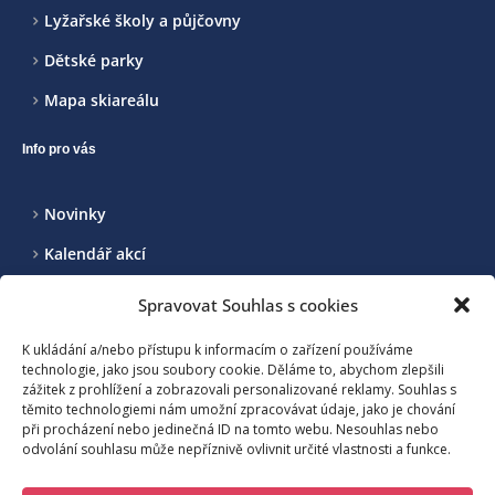
Lyžařské školy a půjčovny
Dětské parky
Mapa skiareálu
Info pro vás
Novinky
Kalendář akcí
Realizované projekty
Spravovat Souhlas s cookies
Kontakt
K ukládání a/nebo přístupu k informacím o zařízení používáme
technologie, jako jsou soubory cookie. Děláme to, abychom zlepšili
zážitek z prohlížení a zobrazovali personalizované reklamy. Souhlas s
Sdružení pro rozvoj cestovního ruchu na Benecku a okolí, z.s.
těmito technologiemi nám umožní zpracovávat údaje, jako je chování
při procházení nebo jedinečná ID na tomto webu. Nesouhlas nebo
odvolání souhlasu může nepříznivě ovlivnit určité vlastnosti a funkce.
Benecko 190, 512 37 Benecko