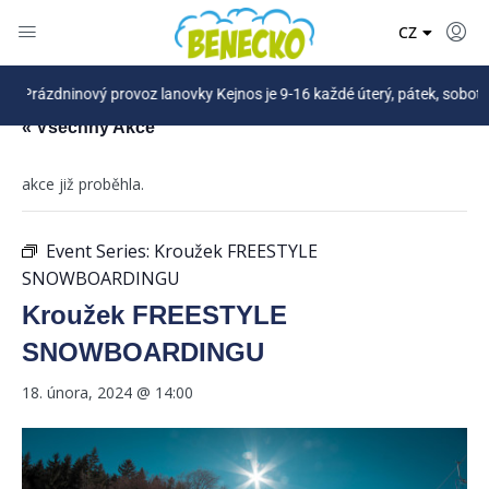
DE
CZ
PL
ázdninový provoz lanovky Kejnos je 9-16 každé úterý, pátek, sobota a nov
« Všechny Akce
akce již proběhla.
Event Series:
Kroužek FREESTYLE
SNOWBOARDINGU
Kroužek FREESTYLE
SNOWBOARDINGU
18. února, 2024 @ 14:00