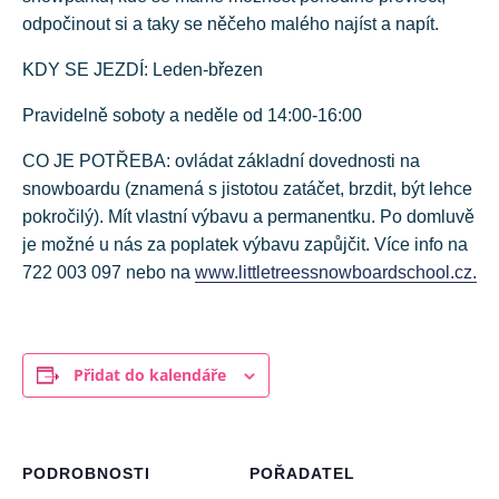
odpočinout si a taky se něčeho malého najíst a napít.
KDY SE JEZDÍ: Leden-březen
Pravidelně soboty a neděle od 14:00-16:00
CO JE POTŘEBA: ovládat základní dovednosti na
snowboardu (znamená s jistotou zatáčet, brzdit, být lehce
pokročilý). Mít vlastní výbavu a permanentku. Po domluvě
je možné u nás za poplatek výbavu zapůjčit. Více info na
722 003 097 nebo na
www.littletreessnowboardschool.cz.
Přidat do kalendáře
PODROBNOSTI
POŘADATEL