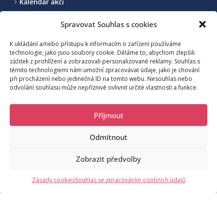
Kalendář akcí
Realizované projekty
Spravovat Souhlas s cookies
Kontakt
K ukládání a/nebo přístupu k informacím o zařízení používáme
technologie, jako jsou soubory cookie. Děláme to, abychom zlepšili
zážitek z prohlížení a zobrazovali personalizované reklamy. Souhlas s
Sdružení pro rozvoj cestovního ruchu na Benecku a okolí, z.s.
těmito technologiemi nám umožní zpracovávat údaje, jako je chování
při procházení nebo jedinečná ID na tomto webu. Nesouhlas nebo
odvolání souhlasu může nepříznivě ovlivnit určité vlastnosti a funkce.
Benecko 190, 512 37 Benecko
Příjmout
Odmítnout
moje@benecko.info
Zobrazit předvolby
©
2026
Sdružení pro rozvoj cestovního ruchu na Benecku a okolí,
o.s.
Zásady cookies
Souhlas se zpracováním osobních údajů