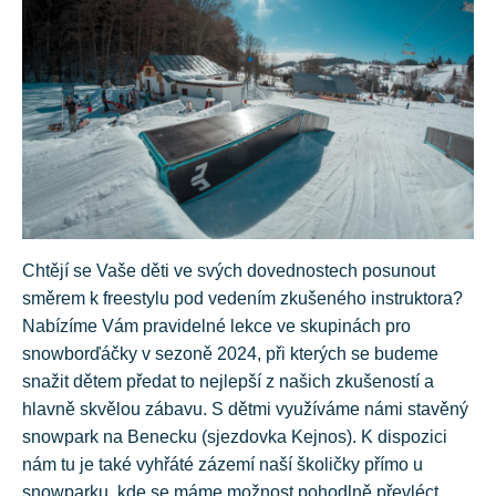
Chtějí se Vaše děti ve svých dovednostech posunout
směrem k freestylu pod vedením zkušeného instruktora?
Nabízíme Vám pravidelné lekce ve skupinách pro
snowborďáčky v sezoně 2024, při kterých se budeme
snažit dětem předat to nejlepší z našich zkušeností a
hlavně skvělou zábavu. S dětmi využíváme námi stavěný
snowpark na Benecku (sjezdovka Kejnos). K dispozici
nám tu je také vyhřáté zázemí naší školičky přímo u
snowparku, kde se máme možnost pohodlně převléct,