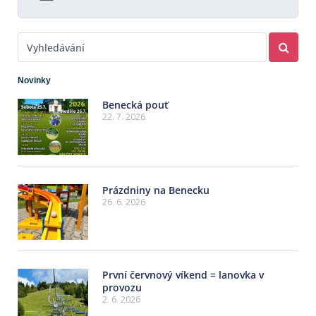
Novinky
Benecká pouť
22. 7. 2026
Prázdniny na Benecku
26. 6. 2026
První červnový víkend = lanovka v
provozu
2. 6. 2026