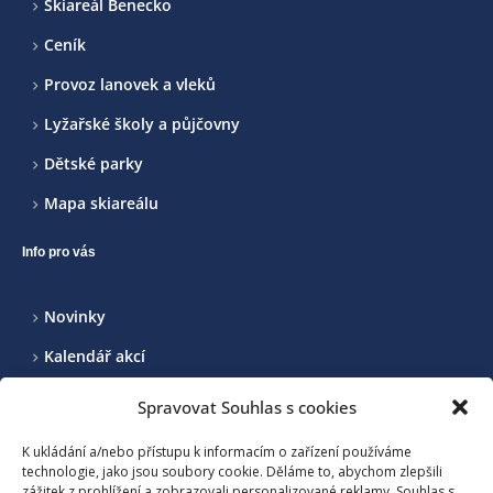
Skiareál Benecko
Ceník
Provoz lanovek a vleků
Lyžařské školy a půjčovny
Dětské parky
Mapa skiareálu
Info pro vás
Novinky
Kalendář akcí
Realizované projekty
Spravovat Souhlas s cookies
Kontakt
K ukládání a/nebo přístupu k informacím o zařízení používáme
technologie, jako jsou soubory cookie. Děláme to, abychom zlepšili
zážitek z prohlížení a zobrazovali personalizované reklamy. Souhlas s