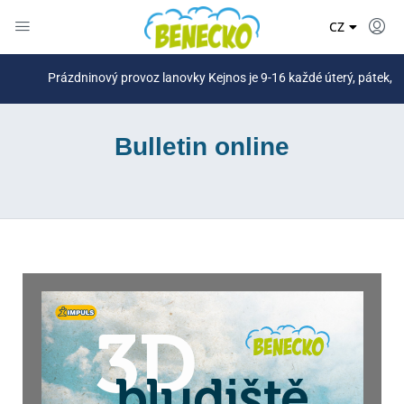
DE
CZ
PL
Prázdninový provoz lanovky Kejnos je 9-16 každé úterý, pátek, sobota 
Bulletin online