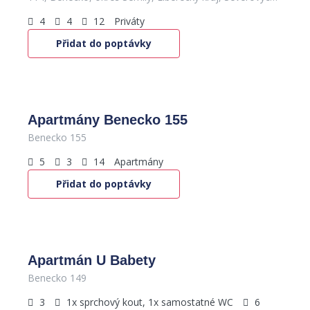
4
4
12
Priváty
Přidat do poptávky
650
Kč
/os. / noc
Apartmány Benecko 155
Benecko 155
5
3
14
Apartmány
Přidat do poptávky
2,000
Kč
/apartmán / den
Apartmán U Babety
Benecko 149
3
1x sprchový kout, 1x samostatné WC
6