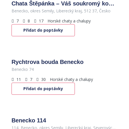
Chata Štěpánka – Váš soukromý kout Krkonoš
Benecko, okres Semily, Liberecký kraj, 512 37, Česko
7
8
17
Horské chaty a chalupy
Přidat do poptávky
7,000
Kč
/za den
Rychtrova bouda Benecko
Benecko 74
11
7
30
Horské chaty a chalupy
Přidat do poptávky
500
Kč
/noc
Benecko 114
114, Benecko, okres Semily, Liberecký kraj, Severovýchod, 512 37, Česko