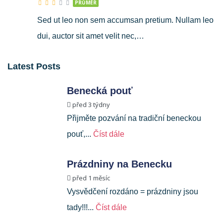
PRŮMĚR
Sed ut leo non sem accumsan pretium. Nullam leo
dui, auctor sit amet velit nec,…
Latest Posts
Benecká pouť
před 3 týdny
Přijměte pozvání na tradiční beneckou
pouť,...
Číst dále
Prázdniny na Benecku
před 1 měsíc
Vysvědčení rozdáno = prázdniny jsou
tady!!!...
Číst dále