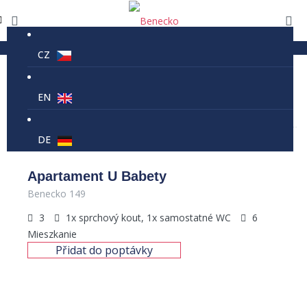
CZ
Zmywarka
EN
Zmywarka
DE
Sort By:
Apartament U Babety
Benecko 149
3
1x sprchový kout, 1x samostatné WC
6
Mieszkanie
Přidat do poptávky