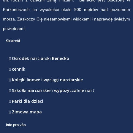
dla rodzin z dziećmi zimą i latem. Benecko jest położony w
Karkonoszach na wysokości około 900 metrów nad poziomem
morza. Zaskoczy Cię niesamowitymi widokami i naprawdę świeżym
powietrzem.
Skiareál
Ośrodek narciarski Benecko
cennik
Kolejki linowe i wyciągi narciarskie
Szkółki narciarskie i wypożyczalnie nart
Parki dla dzieci
Zimowa mapa
Info pro vás