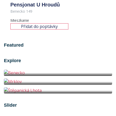
Pensjonat U Hroudů
Benecko 149
Mieszkanie
Přidat do poptávky
Featured
Explore
Benecko
Mrklov
Štěpanická Lhota
Apartament U Babety
Slider
3
1x sprchový kout, 1x samostatné WC
6
Pensjonat U Hroudů
Hotel ProFamily TOP Benecko