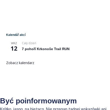
Kalendář akcí
Cały dzień
WRZ
12
7 pohoří Krkonoše Trail RUN
Zobacz kalendarz
Być poinformowanym
Krótko, jasno, na bieżąco. Nie przegap żadnej wskazówki ani