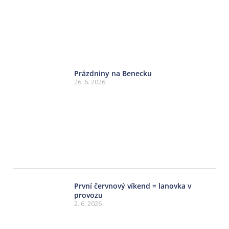
Prázdniny na Benecku
26. 6. 2026
První červnový víkend = lanovka v
provozu
2. 6. 2026