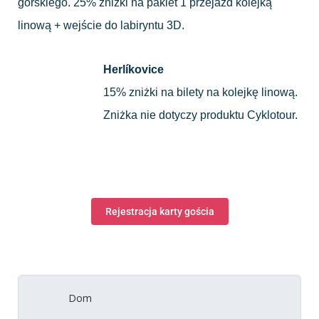
górskiego. 25% zniżki na pakiet 1 przejazd kolejką
linową + wejście do labiryntu 3D.
Herlíkovice
15% zniżki na bilety na kolejkę linową.
Zniżka nie dotyczy produktu Cyklotour.
Rejestracja karty gościa
Dom