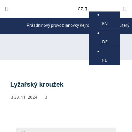
CZ
EN
Prázdninový provoz lanovky Kejnos je 9-16 každé úterý, páte
DE
PL
Lyžařský kroužek
30. 11. 2024