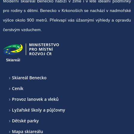
Moderní skiareál Benecko nabízí v zimě i v létě ideální podmínky
pro rodiny s dětmi. Benecko v Krkonoších se nachází v nadmořské
výšce okolo 900 metrů. Překvapí vás úžasnými výhledy a opravdu
čerstvým vzduchem.
Skiareál
Skiareál Benecko
Ceník
Provoz lanovek a vleků
Lyžařské školy a půjčovny
Dětské parky
Mapa skiareálu