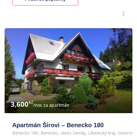
3,600
Kč
/noc za apartmán
Apartmán Šírovi – Benecko 180
Benecko 180, Benecko, okres Semily, Liberecký kraj, Severový