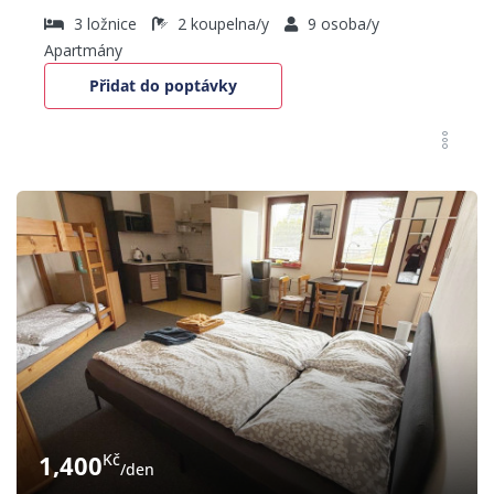
3
ložnice
2
koupelna/y
9
osoba/y
Apartmány
Přidat do poptávky
1,400
Kč
/den