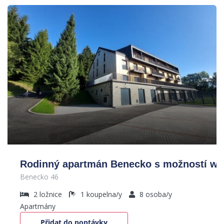
Rodinný apartmán Benecko s možností we
Benecko 46
2
ložnice
1
koupelna/y
8
osoba/y
Apartmány
Přidat do poptávky