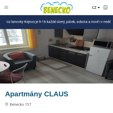
DE
CZ
PL
Kejnos je 9-16 každé úterý, pátek, sobota a nově i v neděli (27.6.-30.8.
Apartmány CLAUS
Benecko 157