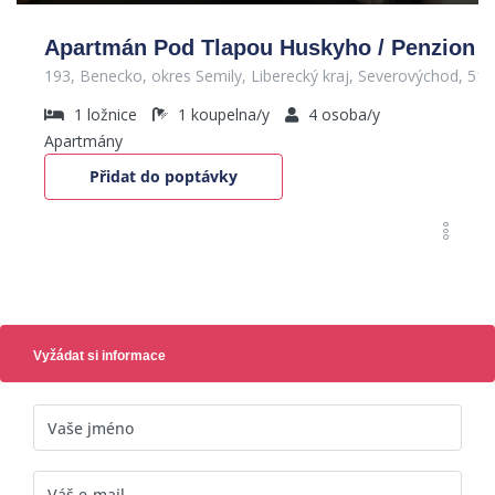
Apartmán Pod Tlapou Huskyho / Penzion
193, Benecko, okres Semily, Liberecký kraj, Severovýchod, 51
1
ložnice
1
koupelna/y
4
osoba/y
Apartmány
Přidat do poptávky
Vyžádat si informace