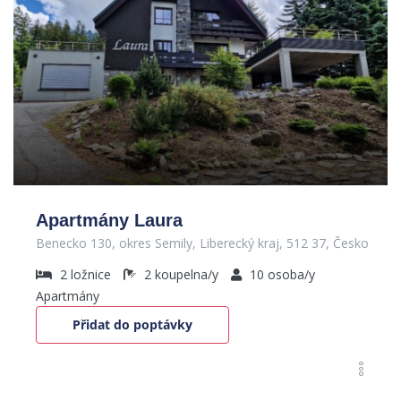
Apartmány Laura
Benecko 130, okres Semily, Liberecký kraj, 512 37, Česko
2
ložnice
2
koupelna/y
10
osoba/y
Apartmány
Přidat do poptávky