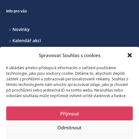
Info pro vás
Novinky
Kalendář akcí
Realizované projekty
Spravovat Souhlas s cookies
Kontakt
K ukládání a/nebo přístupu k informacím o zařízení používáme
technologie, jako jsou soubory cookie. Děláme to, abychom zlepšili
zážitek z prohlížení a zobrazovali personalizované reklamy. Souhlas s
Sdružení pro rozvoj cestovního ruchu na Benecku a okolí, z.s.
těmito technologiemi nám umožní zpracovávat údaje, jako je chování
při procházení nebo jedinečná ID na tomto webu. Nesouhlas nebo
odvolání souhlasu může nepříznivě ovlivnit určité vlastnosti a funkce.
Benecko 190, 512 37 Benecko
Příjmout
moje@benecko.info
Odmítnout