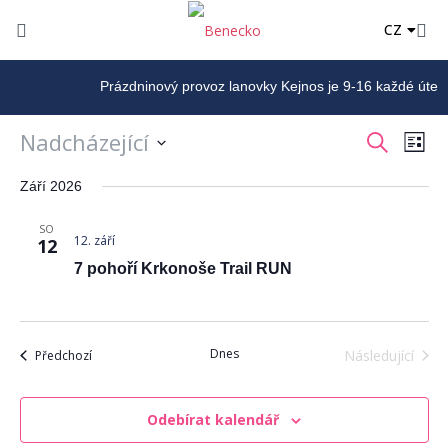
DE
CZ
PL
Prázdninový provoz lanovky Kejnos je 9-16 každé úterý, pá
Nadcházející
Navigace
Navi
Hledat
Sezn
pro
pro
Vyberte
zobra
Září 2026
hledání
datum.
Akce
a
SO
zobrazení
12. září
12
Akce
7 pohoří Krkonoše Trail RUN
Dnes
Akce
Následující
Předchozí
Akce
Odebírat kalendář