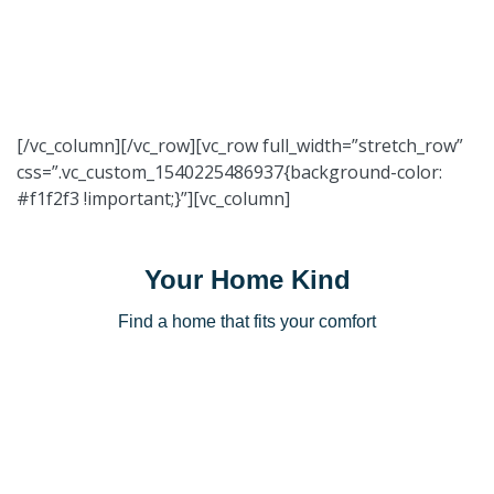
[/vc_column][/vc_row][vc_row full_width=”stretch_row”
css=”.vc_custom_1540225486937{background-color:
#f1f2f3 !important;}”][vc_column]
Your Home Kind
Find a home that fits your comfort