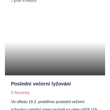
před 4 měsíce
Poslední večerní lyžování
Novinky
Ve středu 18.3. proběhne poslední večerní
lyžování v letošní zimní sezóně na vleku HSK (19-