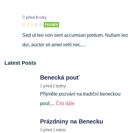
před 8 roky
PRŮMĚR
Sed ut leo non sem accumsan pretium. Nullam leo
dui, auctor sit amet velit nec,…
Latest Posts
Benecká pouť
před 2 týdny
Přijměte pozvání na tradiční beneckou
pouť,...
Číst dále
Prázdniny na Benecku
před 1 měsíc