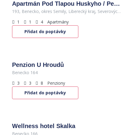
Apartmán Pod Tlapou Huskyho / Penzion HUSKY
193, Benecko, okres Semily, Liberecký kraj, Severovýchod, 512 37, Česko
1
1
4
Apartmány
Přidat do poptávky
500
Kč
/Dítě 450,-
Penzion U Hroudů
Benecko 164
3
3
8
Penziony
Přidat do poptávky
Wellness hotel Skalka
Benecko 166