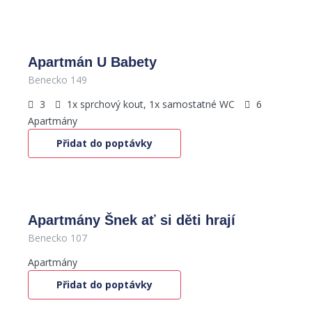
2,000
Kč
/apartmán / den
Apartmán U Babety
Benecko 149
3
1x sprchový kout, 1x samostatné WC
6
Apartmány
Přidat do poptávky
450
Kč
/den
Apartmány Šnek ať si děti hrají
Benecko 107
Apartmány
Přidat do poptávky