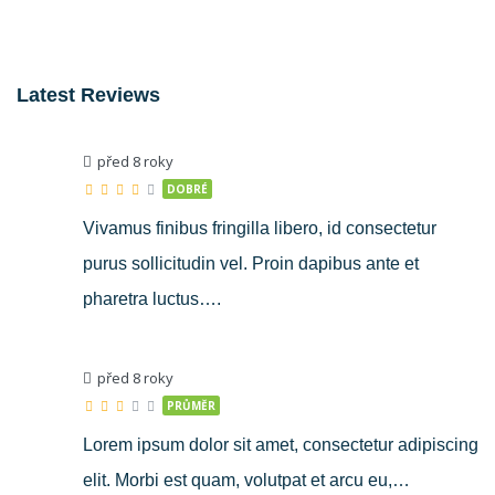
3
2
9
Latest Reviews
před 8 roky
DOBRÉ
Vivamus finibus fringilla libero, id consectetur
purus sollicitudin vel. Proin dapibus ante et
pharetra luctus….
před 8 roky
PRŮMĚR
Lorem ipsum dolor sit amet, consectetur adipiscing
elit. Morbi est quam, volutpat et arcu eu,…