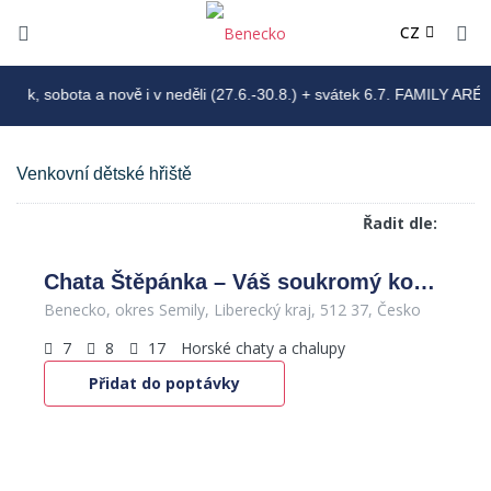
DE
CZ
PL
k, sobota a nově i v neděli (27.6.-30.8.) + svátek 6.7. FAMILY ARÉNA 
Venkovní dětské hřiště
Venkovní dětské hřiště
Řadit dle:
Chata Štěpánka – Váš soukromý kout Krkonoš
Benecko, okres Semily, Liberecký kraj, 512 37, Česko
7
8
17
Horské chaty a chalupy
Přidat do poptávky
1,400
Kč
/den