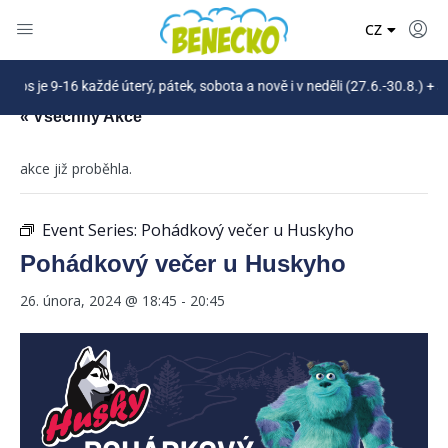
DE
CZ
PL
je 9-16 každé úterý, pátek, sobota a nově i v neděli (27.6.-30.8.) + svá
« Všechny Akce
akce již proběhla.
Event Series:
Pohádkový večer u Huskyho
Pohádkový večer u Huskyho
26. února, 2024 @ 18:45
-
20:45