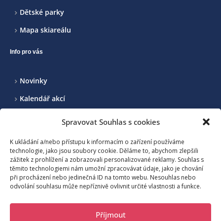
Dětské parky
Mapa skiareálu
Info pro vás
Novinky
Kalendář akcí
Realizované projekty
Spravovat Souhlas s cookies
Kontakt
K ukládání a/nebo přístupu k informacím o zařízení používáme
technologie, jako jsou soubory cookie. Děláme to, abychom zlepšili
zážitek z prohlížení a zobrazovali personalizované reklamy. Souhlas s
Sdružení pro rozvoj cestovního ruchu na Benecku a okolí, z.s.
těmito technologiemi nám umožní zpracovávat údaje, jako je chování
při procházení nebo jedinečná ID na tomto webu. Nesouhlas nebo
odvolání souhlasu může nepříznivě ovlivnit určité vlastnosti a funkce.
Benecko 190, 512 37 Benecko
Příjmout