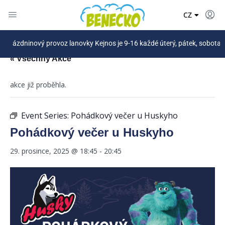
DE
CZ
PL
zdninový provoz lanovky Kejnos je 9-16 každé úterý, pátek, sobota a nov
« Všechny Akce
akce již proběhla.
Event Series:
Pohádkový večer u Huskyho
Pohádkový večer u Huskyho
29. prosince, 2025 @ 18:45
-
20:45