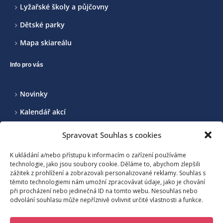
Lyžařské školy a půjčovny
Dětské parky
Mapa skiareálu
Info pro vás
Novinky
Kalendář akcí
Realizované projekty
Spravovat Souhlas s cookies
Kontakt
K ukládání a/nebo přístupu k informacím o zařízení používáme
technologie, jako jsou soubory cookie. Děláme to, abychom zlepšili
zážitek z prohlížení a zobrazovali personalizované reklamy. Souhlas s
Sdružení pro rozvoj cestovního ruchu na Benecku a okolí, z.s.
těmito technologiemi nám umožní zpracovávat údaje, jako je chování
při procházení nebo jedinečná ID na tomto webu. Nesouhlas nebo
odvolání souhlasu může nepříznivě ovlivnit určité vlastnosti a funkce.
Benecko 190, 512 37 Benecko