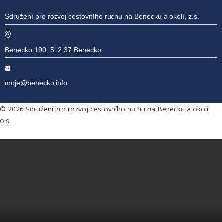
Sdružení pro rozvoj cestovního ruchu na Benecku a okolí, z.s.
Benecko 190, 512 37 Benecko
moje@benecko.info
©
2026
Sdružení pro rozvoj cestovního ruchu na Benecku a okolí,
o.s.
Facebook
Instagram
Youtube