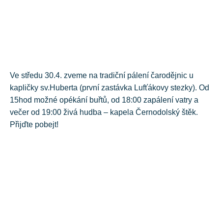
Ve středu 30.4. zveme na tradiční pálení čarodějnic u
kapličky sv.Huberta (první zastávka Lufťákovy stezky). Od
15hod možné opékání buřtů, od 18:00 zapálení vatry a
večer od 19:00 živá hudba – kapela Černodolský štěk.
Přijďte pobejt!