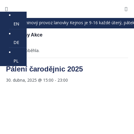
Prázdninový provoz lanovky Kejnos je 9-16 každé úterý, pátek, sobo
EN
« Všechny Akce
DE
akce již proběhla.
PL
Pálení čarodějnic 2025
30. dubna, 2025 @ 15:00
-
23:00