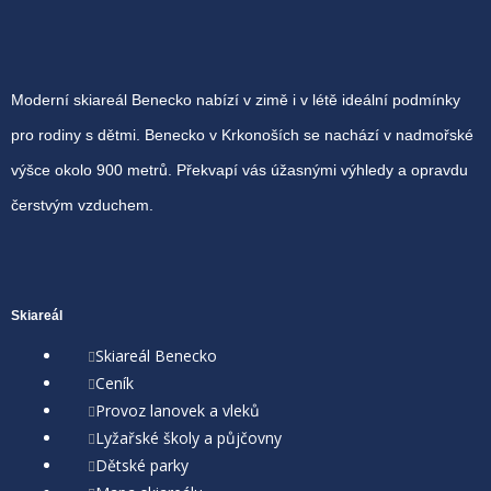
Moderní skiareál Benecko nabízí v zimě i v létě ideální podmínky
pro rodiny s dětmi. Benecko v Krkonoších se nachází v nadmořské
výšce okolo 900 metrů. Překvapí vás úžasnými výhledy a opravdu
čerstvým vzduchem.
Skiareál
Skiareál Benecko
Ceník
Provoz lanovek a vleků
Lyžařské školy a půjčovny
Dětské parky