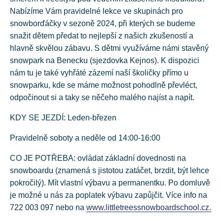
Nabízíme Vám pravidelné lekce ve skupinách pro
snowborďáčky v sezoně 2024, při kterých se budeme
snažit dětem předat to nejlepší z našich zkušeností a
hlavně skvělou zábavu. S dětmi využíváme námi stavěný
snowpark na Benecku (sjezdovka Kejnos). K dispozici
nám tu je také vyhřáté zázemí naší školičky přímo u
snowparku, kde se máme možnost pohodlně převléct,
odpočinout si a taky se něčeho malého najíst a napít.
KDY SE JEZDÍ: Leden-březen
Pravidelně soboty a neděle od 14:00-16:00
CO JE POTŘEBA: ovládat základní dovednosti na
snowboardu (znamená s jistotou zatáčet, brzdit, být lehce
pokročilý). Mít vlastní výbavu a permanentku. Po domluvě
je možné u nás za poplatek výbavu zapůjčit. Více info na
722 003 097 nebo na
www.littletreessnowboardschool.cz.