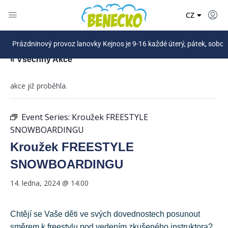
DE
CZ
PL
Prázdninový provoz lanovky Kejnos je 9-16 každé úterý, pátek, sobota a
« Všechny Akce
akce již proběhla.
Event Series:
Kroužek FREESTYLE
SNOWBOARDINGU
Kroužek FREESTYLE
SNOWBOARDINGU
14. ledna, 2024 @ 14:00
Chtějí se Vaše děti ve svých dovednostech posunout
směrem k freestylu pod vedením zkušeného instruktora?