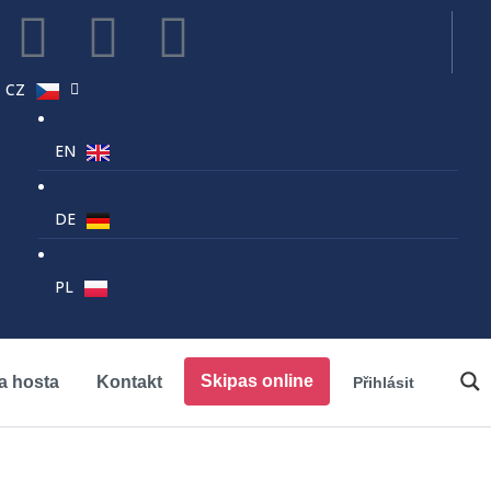
k, sobota a nově i v neděli (27.6.-30.8.) + svátek 6.7. FAMILY ARÉNA 
CZ
EN
DE
PL
Skipas online
a hosta
Kontakt
Přihlásit