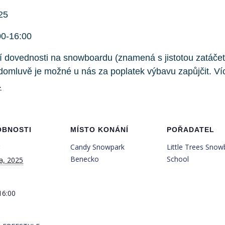
25
00-16:00
ovednosti na snowboardu (znamená s jistotou zatáčet, br
domluvě je možné u nás za poplatek výbavu zapůjčit. Ví
.
OBNOSTI
MÍSTO KONÁNÍ
POŘADATEL
:
Candy Snowpark
Little Trees Sno
Benecko
School
na, 2025
16:00