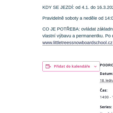
KDY SE JEZDÍ: od 4.1. do 16.3.20
Pravidelně soboty a neděle od 14:
CO JE POTŘEBA: ovládat základní d
vlastní výbavu a permanentku. Po 
www.littletreessnowboardschool.cz
PODR
Přidat do kalendáře
Datum
18. led
Čas:
14:00 - 
Series: