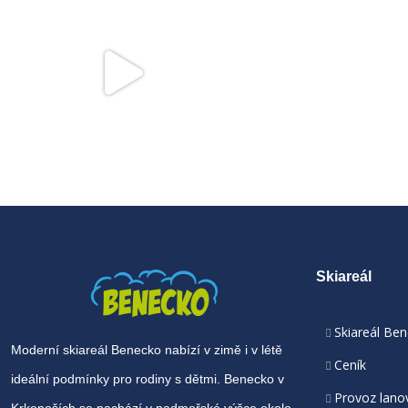
Skiareál
Skiareál Be
Moderní skiareál Benecko nabízí v zimě i v létě
Ceník
ideální podmínky pro rodiny s dětmi. Benecko v
Provoz lano