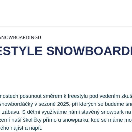
E SNOWBOARDINGU
EESTYLE SNOWBOARD
ednostech posunout směrem k freestylu pod vedením zku
 snowborďáčky v sezoně 2025, při kterých se budeme snaž
ou zábavu. S dětmi využíváme námi stavěný snowpark na
zázemí naší školičky přímo u snowparku, kde se máme mo
ho najíst a napít.