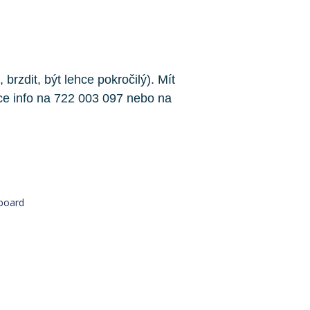
zdit, být lehce pokročilý). Mít
ce info na 722 003 097 nebo na
wboard