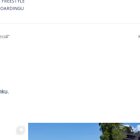
k FREESTYLE
OARDINGU
ciál”
nku.