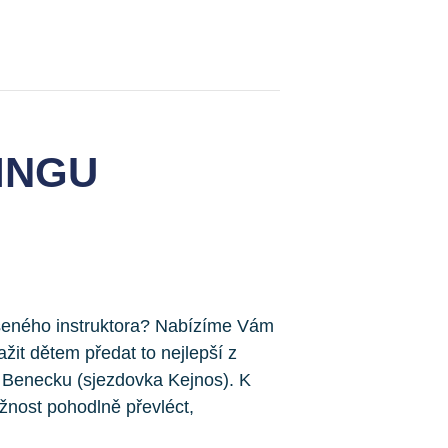
INGU
šeného instruktora? Nabízíme Vám
it dětem předat to nejlepší z
 Benecku (sjezdovka Kejnos). K
žnost pohodlně převléct,