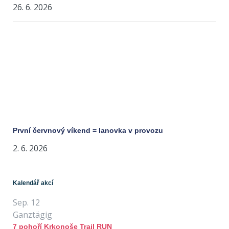
26. 6. 2026
První červnový víkend = lanovka v provozu
2. 6. 2026
Kalendář akcí
Sep.
12
Ganztägig
7 pohoří Krkonoše Trail RUN