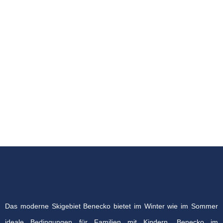
Das moderne Skigebiet Benecko bietet im Winter wie im Sommer
ideale Bedingungen für Familien mit Kindern. Benecko im