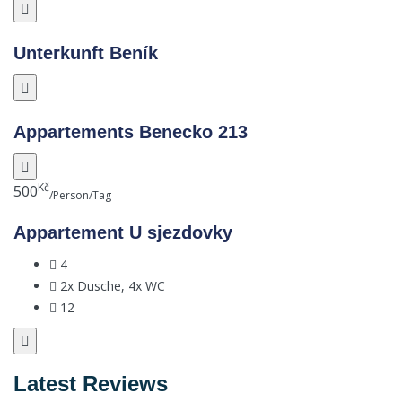
Unterkunft Beník
Appartements Benecko 213
Kč
500
/Person/Tag
Appartement U sjezdovky
4
2x Dusche, 4x WC
12
Latest Reviews