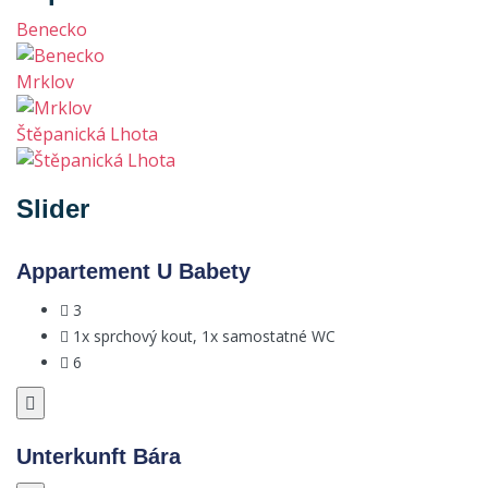
Benecko
Mrklov
Štěpanická Lhota
Slider
Appartement U Babety
3
1x sprchový kout, 1x samostatné WC
6
Unterkunft Bára