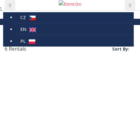
CZ
Bügeleisen
EN
Bügeleisen
PL
6 Rentals
Sort By: