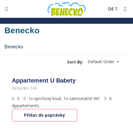
EN
DE
PL
Benecko
Benecko
Default Order
Sort By:
Appartement U Babety
Benecko 149
3
1x sprchový kout, 1x samostatné WC
6
Appartements
Přidat do poptávky