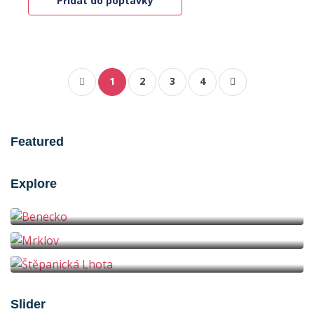
Přidat do poptávky
1
2
3
4
Featured
Explore
Benecko
Mrklov
Štěpanická Lhota
Appartement U Babety
Slider
3
1x sprchový kout, 1x samostatné WC
6