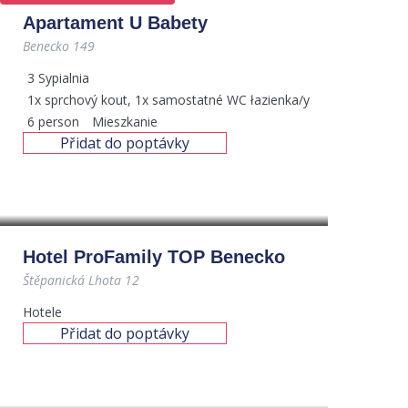
Apartament U Babety
Benecko 149
3
Sypialnia
1x sprchový kout, 1x samostatné WC
łazienka/y
6
person
Mieszkanie
Přidat do poptávky
Hotel ProFamily TOP Benecko
Štěpanická Lhota 12
Hotele
Přidat do poptávky