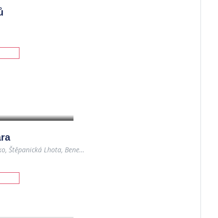
ů
ra
Relax Hotel Bára, 132, Benecko, Štěpanická Lhota, Benecko, okres Semily, Liberecký kraj, Severovýchod, 512 37, Česko