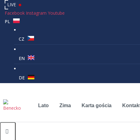
LIVE
Facebook
Instagram
Youtube
PL
CZ
EN
DE
Lato
Zima
Karta gościa
Kontak