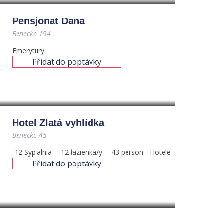
Pensjonat Dana
Benecko 194
Emerytury
Přidat do poptávky
800
Kč
/noc
Hotel Zlatá vyhlídka
Benecko 45
12
Sypialnia
12
łazienka/y
43
person
Hotele
Přidat do poptávky