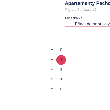
Apartamenty Pacho
Štěpanická Lhota 40
Mieszkanie
Přidat do poptávky
1
2
3