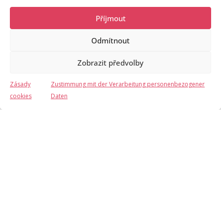
Příjmout
31
Odmítnout
September
2026
Zobrazit předvolby
M
D
M
D
F
S
S
Zásady
Zustimmung mit der Verarbeitung personenbezogener
/noc
Anfrage Informationen
cookies
Daten
1
2
3
4
5
6
7
8
9
10
11
12
13
14
15
16
17
18
19
20
21
22
23
24
25
26
27
28
29
30