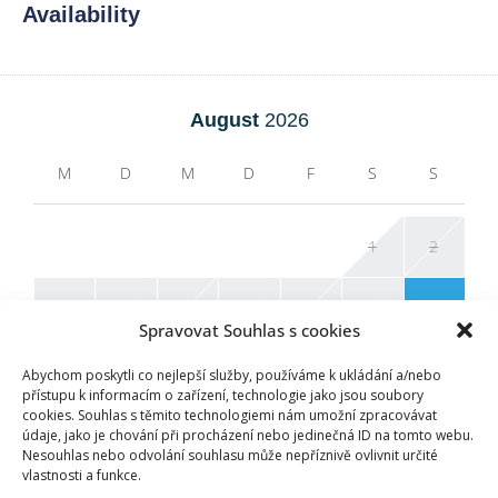
Availability
August
2026
M
D
M
D
F
S
S
1
2
3
4
5
6
7
8
9
Spravovat Souhlas s cookies
10
11
12
13
14
15
16
Abychom poskytli co nejlepší služby, používáme k ukládání a/nebo
přístupu k informacím o zařízení, technologie jako jsou soubory
cookies. Souhlas s těmito technologiemi nám umožní zpracovávat
17
18
19
20
21
22
23
údaje, jako je chování při procházení nebo jedinečná ID na tomto webu.
Nesouhlas nebo odvolání souhlasu může nepříznivě ovlivnit určité
vlastnosti a funkce.
24
25
26
27
28
29
30