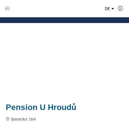
EN
DE
PL
Pension U Hroudů
Benecko 164