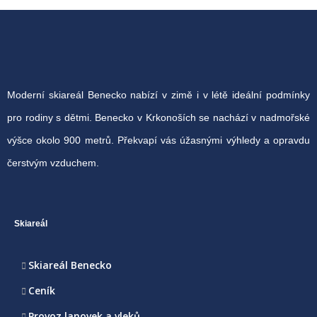
Moderní skiareál Benecko nabízí v zimě i v létě ideální podmínky
pro rodiny s dětmi. Benecko v Krkonoších se nachází v nadmořské
výšce okolo 900 metrů. Překvapí vás úžasnými výhledy a opravdu
čerstvým vzduchem.
Skiareál
Skiareál Benecko
Ceník
Provoz lanovek a vleků