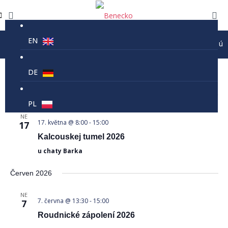
EN
Prázdninový provoz lanovky Kejnos je 9-16 každé úterý,
17.05.2026
 - 
08.08.2026
Navigace
Navi
Hledat
DE
Sezn
pro
pro
Vyberte
zobra
Květen 2026
hledání
datum.
PL
Akce
a
NE
zobrazení
17. května @ 8:00
-
15:00
17
Akce
Kalcouskej tumel 2026
u chaty Barka
Červen 2026
NE
7. června @ 13:30
-
15:00
7
Roudnické zápolení 2026